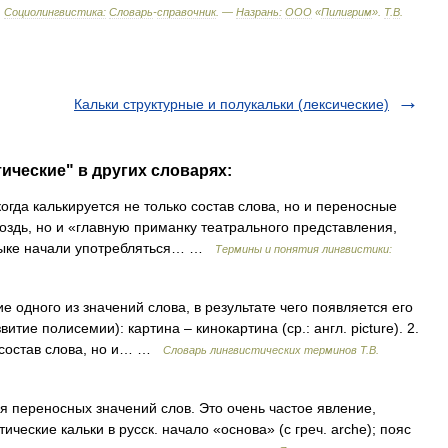
.
Социолингвистика:
Словарь
-
справочник
. —
Назрань:
ООО
«
Пилигрим
»
.
Т
.
В
.
Кальки структурные и полукальки (лексические)
ические" в других словарях:
гда калькируется не только состав слова, но и переносные
воздь, но и «главную приманку театрального представления,
языке начали употребляться… …
Термины и понятия лингвистики:
 одного из значений слова, в результате чего появляется его
тие полисемии): картина – кинокартина (ср.: англ. picture). 2.
о состав слова, но и… …
Словарь лингвистических терминов Т.В.
 переносных значений слов. Это очень частое явление,
ческие кальки в русск. начало «основа» (с греч. arche); пояс