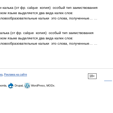
 калька (от фр. calque копия) особый тип заимствования
ком языке выделяется два вида калек слов:
 Словообразовательные кальки это слова, полученные… …
алька (от фр. calque копия) особый тип заимствования
ком языке выделяется два вида калек слов:
 Словообразовательные кальки это слова, полученные… …
ка
,
Реклама на сайте
18+
omla,
Drupal,
WordPress, MODx.