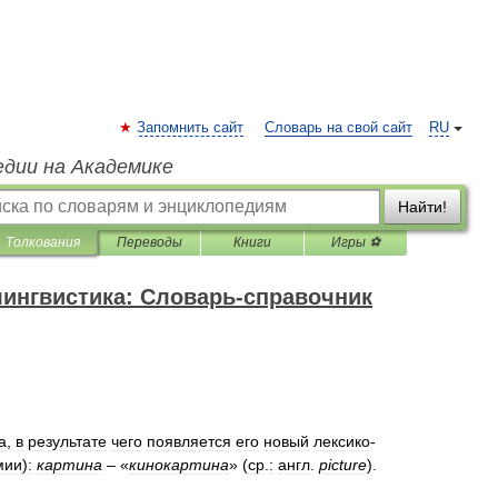
Запомнить сайт
Словарь на свой сайт
RU
едии на Академике
Найти!
Толкования
Переводы
Книги
Игры ⚽
ингвистика: Словарь-справочник
а
,
в
результате
чего
появляется
его
новый
лексико
-
мии
)
:
картина
– «
кинокартина
» (
ср
.
:
англ
.
picture
).