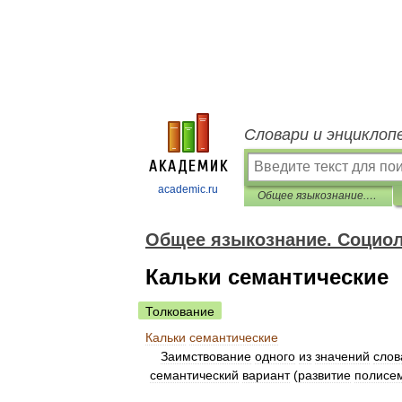
Словари и энциклоп
academic.ru
Общее языкознание. Социолингвистика: Словарь-справочник
Общее языкознание. Социол
Кальки семантические
Толкование
Кальки
семантические
Заимствование
одного
из
значений
слов
семантический
вариант
(
развитие
полисе