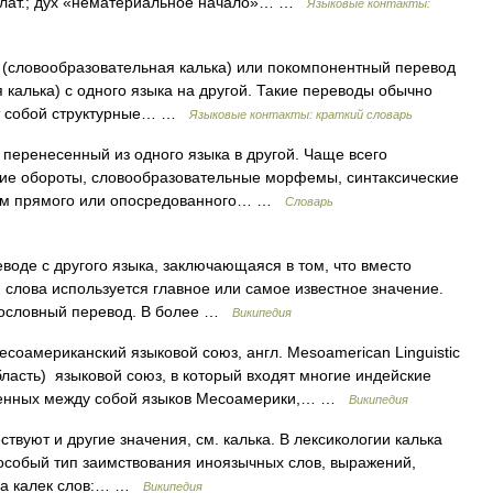
 с лат.; дух «нематериальное начало»… …
Языковые контакты:
словообразовательная калька) или покомпонентный перевод
калька) с одного языка на другой. Такие переводы обычно
ют собой структурные… …
Языковые контакты: краткий словарь
еренесенный из одного языка в другой. Чаще всего
кие обороты, словообразовательные морфемы, синтаксические
татом прямого или опосредованного… …
Словарь
оде с другого языка, заключающаяся в том, что вместо
 слова используется главное или самое известное значение.
 дословный перевод. В более …
Википедия
соамериканский языковой союз, англ. Mesoamerican Linguistic
ласть) языковой союз, в который входят многие индейские
твенных между собой языков Месоамерики,… …
Википедия
твуют и другие значения, см. калька. В лексикологии калька
 особый тип заимствования иноязычных слов, выражений,
ида калек слов:… …
Википедия