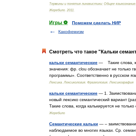
Термины
и
понятия
лингвистики:
Общее
языкознание
Жеребило
.
2011
.
Игры ⚽
Поможем сделать НИР
Какофемизм
Смотреть что такое "Кальки семант
кальки семантические
— Такие слова, ко
значения: фр. clou обозначает не только г
программы». Соответственно в русском 
Лексика. Лексикология. Фразеология. Лексикография
кальки семантические
— 1. Заимствование
новый лексико семантический вариант (разви
Такие слова, когда калькируется не тольк
Жеребило
Семантические кальки
— – заимствования
наблюдаемое во многих языках. Ср. семанти