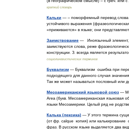
(в географическом смысле) – с греч. или
краткий словарь
Кальки
— – поморфемный перевод слова (
устойчивого выражения (фразеологическая 
«приживаются» в языке; они представля
Заимствование
— Иноязычный элемент, п
заимствуются слова, реже фразеологичес
конструкции. З. всегда является резуль
социолингвистических терминов
Буквализм
— Буквализм ошибка при перев
подходящего для данного случая значения
Так же может называться пословный или
Месоамериканский языковой союз
— Ме
Area (букв. Месоамериканская языковая об
языки Месоамерики. Целый ряд не родс
Калька (лексика)
— У этого термина сущес
(от фр. calque копия) или калькирование
фраз. В русском языке выделяется два в