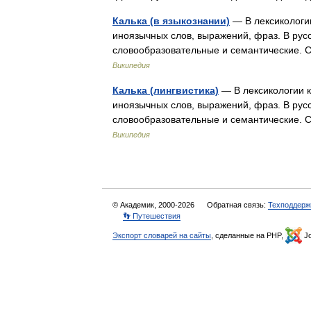
Калька (в языкознании)
— В лексикологии
иноязычных слов, выражений, фраз. В русс
словообразовательные и семантические.
Википедия
Калька (лингвистика)
— В лексикологии к
иноязычных слов, выражений, фраз. В русс
словообразовательные и семантические.
Википедия
© Академик, 2000-2026
Обратная связь:
Техподдерж
👣 Путешествия
Экспорт словарей на сайты
, сделанные на PHP,
Jo